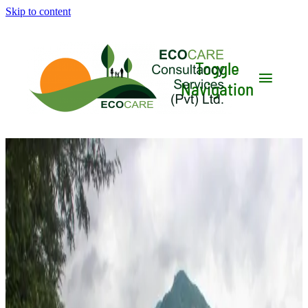
Skip to content
Toggle
Navigation
HOME
WHO WE ARE
WHAT WE DO
RESOURCES
YT CHANNEL