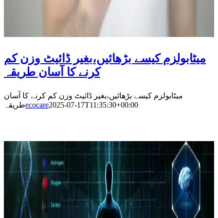
میٹابولزم کیسے بڑھائیں،بغیر ڈائیٹ وزن کم
کرنے کا آسان طریقہ
میٹابولزم کیسے بڑھائیں،بغیر ڈائیٹ وزن کم کرنے کا آسان
طریقہ
ecocare
2025-07-17T11:35:30+00:00