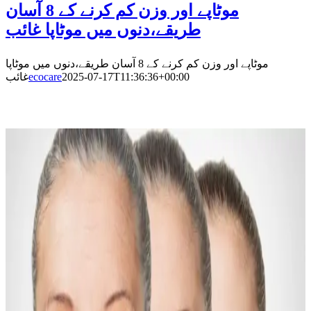
موٹاپے اور وزن کم کرنے کے 8 آسان
طریقے،دنوں میں موٹاپا غائب
موٹاپے اور وزن کم کرنے کے 8 آسان طریقے،دنوں میں موٹاپا
غائب
ecocare
2025-07-17T11:36:36+00:00